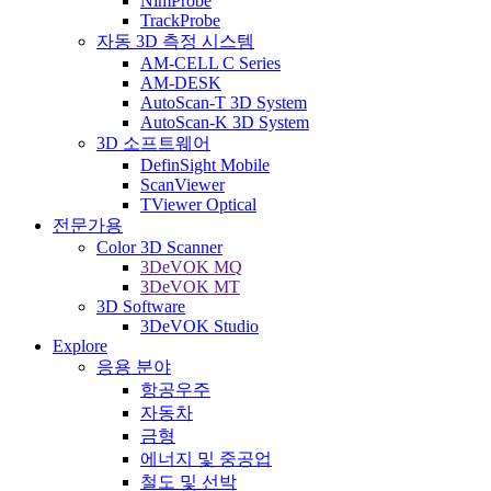
NimProbe
TrackProbe
자동 3D 측정 시스템
AM-CELL C Series
AM-DESK
AutoScan-T 3D System
AutoScan-K 3D System
3D 소프트웨어
DefinSight Mobile
ScanViewer
TViewer Optical
전문가용
Color 3D Scanner
3DeVOK MQ
3DeVOK MT
3D Software
3DeVOK Studio
Explore
응용 분야
항공우주
자동차
금형
에너지 및 중공업
철도 및 선박