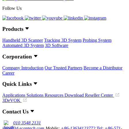
Follow Us
Products
Handheld 3D Scanner
Tracking 3D System
Probing System
Automated 3D System
3D Software
Corporation
Company Introduction
Our Trusted Partners
Become a Distributor
Career
Quick Links
Applications
Solutions
Resources Download
Reseller Center
3DeVOK
Contact Us
010 3548 2131
info@3d-scantech.com
Mobile:
+86-13634123772
Tel: +86-571-