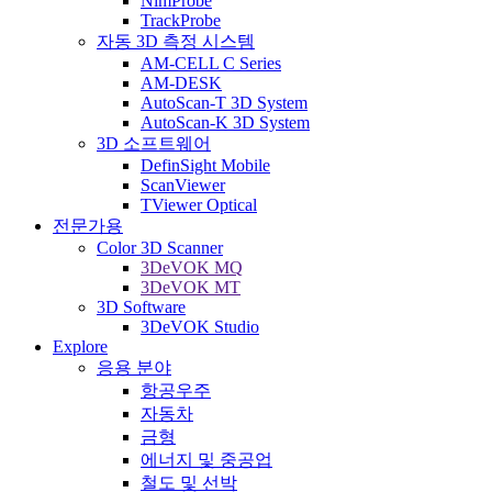
NimProbe
TrackProbe
자동 3D 측정 시스템
AM-CELL C Series
AM-DESK
AutoScan-T 3D System
AutoScan-K 3D System
3D 소프트웨어
DefinSight Mobile
ScanViewer
TViewer Optical
전문가용
Color 3D Scanner
3DeVOK MQ
3DeVOK MT
3D Software
3DeVOK Studio
Explore
응용 분야
항공우주
자동차
금형
에너지 및 중공업
철도 및 선박