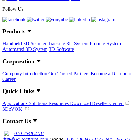
Follow Us
Products
Handheld 3D Scanner
Tracking 3D System
Probing System
Automated 3D System
3D Software
Corporation
Company Introduction
Our Trusted Partners
Become a Distributor
Career
Quick Links
Applications
Solutions
Resources Download
Reseller Center
3DeVOK
Contact Us
010 3548 2131
info@3d-scantech.com
Mobile:
+86-13634123772
Tel: +86-571-