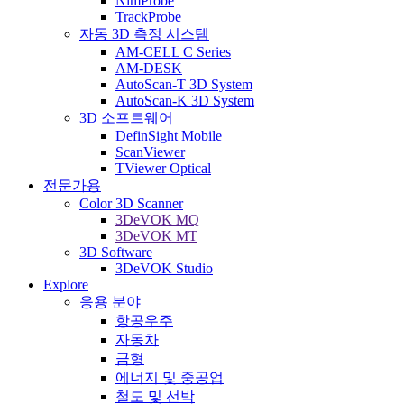
NimProbe
TrackProbe
자동 3D 측정 시스템
AM-CELL C Series
AM-DESK
AutoScan-T 3D System
AutoScan-K 3D System
3D 소프트웨어
DefinSight Mobile
ScanViewer
TViewer Optical
전문가용
Color 3D Scanner
3DeVOK MQ
3DeVOK MT
3D Software
3DeVOK Studio
Explore
응용 분야
항공우주
자동차
금형
에너지 및 중공업
철도 및 선박