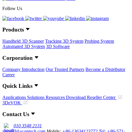
Follow Us
Products
Handheld 3D Scanner
Tracking 3D System
Probing System
Automated 3D System
3D Software
Corporation
Company Introduction
Our Trusted Partners
Become a Distributor
Career
Quick Links
Applications
Solutions
Resources Download
Reseller Center
3DeVOK
Contact Us
010 3548 2131
info@3d-scantech.com
Mobile:
+86-13634123772
Tel: +86-571-