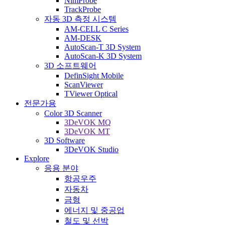
NimProbe
TrackProbe
자동 3D 측정 시스템
AM-CELL C Series
AM-DESK
AutoScan-T 3D System
AutoScan-K 3D System
3D 소프트웨어
DefinSight Mobile
ScanViewer
TViewer Optical
전문가용
Color 3D Scanner
3DeVOK MQ
3DeVOK MT
3D Software
3DeVOK Studio
Explore
응용 분야
항공우주
자동차
금형
에너지 및 중공업
철도 및 선박