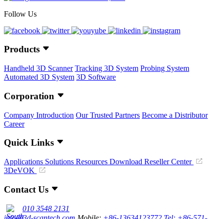
Follow Us
Products
Handheld 3D Scanner
Tracking 3D System
Probing System
Automated 3D System
3D Software
Corporation
Company Introduction
Our Trusted Partners
Become a Distributor
Career
Quick Links
Applications
Solutions
Resources Download
Reseller Center
3DeVOK
Contact Us
010 3548 2131
info@3d-scantech.com
Mobile:
+86-13634123772
Tel: +86-571-