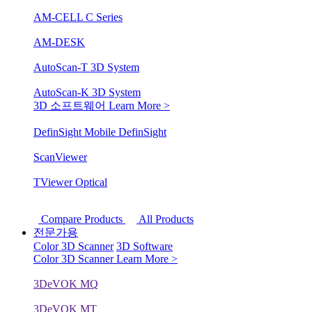
AM-CELL C Series
AM-DESK
AutoScan-T 3D System
AutoScan-K 3D System
3D 소프트웨어
Learn More >
DefinSight Mobile
DefinSight
ScanViewer
TViewer Optical
Compare Products
All Products
전문가용
Color 3D Scanner
3D Software
Color 3D Scanner
Learn More >
3DeVOK MQ
3DeVOK MT