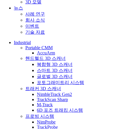
3D 모델
뉴스
사례 연구
회사 소식
이벤트
기술 자료
Industrial
Portable CMM
AccuArm
핸드헬드 3D 스캐너
복합형 3D 스캐너
스마트 3D 스캐너
글로벌 3D 스캐너
포토그래미트리 시스템
트래커 3D 스캐너
NimbleTrack Gen2
TrackScan Sharp
M-Track
6D 포즈 트래킹 시스템
프로빙 시스템
NimProbe
TrackProbe