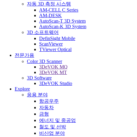
자동 3D 측정 시스템
AM-CELL C Series
AM-DESK
AutoScan-T 3D System
AutoScan-K 3D System
3D 소프트웨어
DefinSight Mobile
ScanViewer
TViewer Optical
전문가용
Color 3D Scanner
3DeVOK MQ
3DeVOK MT
3D Software
3DeVOK Studio
Explore
응용 분야
항공우주
자동차
금형
에너지 및 중공업
철도 및 선박
비산업 분야