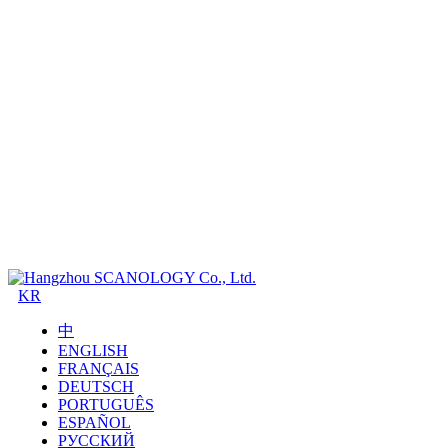
KR
中
ENGLISH
FRANÇAIS
DEUTSCH
PORTUGUÊS
ESPAÑOL
РУССКИЙ