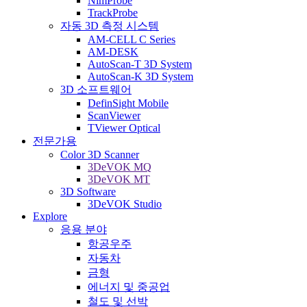
NimProbe
TrackProbe
자동 3D 측정 시스템
AM-CELL C Series
AM-DESK
AutoScan-T 3D System
AutoScan-K 3D System
3D 소프트웨어
DefinSight Mobile
ScanViewer
TViewer Optical
전문가용
Color 3D Scanner
3DeVOK MQ
3DeVOK MT
3D Software
3DeVOK Studio
Explore
응용 분야
항공우주
자동차
금형
에너지 및 중공업
철도 및 선박