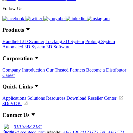
Follow Us
Products
Handheld 3D Scanner
Tracking 3D System
Probing System
Automated 3D System
3D Software
Corporation
Company Introduction
Our Trusted Partners
Become a Distributor
Career
Quick Links
Applications
Solutions
Resources Download
Reseller Center
3DeVOK
Contact Us
010 3548 2131
info@3d-scantech.com
Mobile:
+86-13634123772
Tel: +86-571-