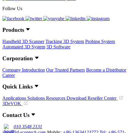
Follow Us
Products
Handheld 3D Scanner
Tracking 3D System
Probing System
Automated 3D System
3D Software
Corporation
Company Introduction
Our Trusted Partners
Become a Distributor
Career
Quick Links
Applications
Solutions
Resources Download
Reseller Center
3DeVOK
Contact Us
010 3548 2131
info@3d-scantech.com
Mobile:
+86-13634123772
Tel: +86-571-