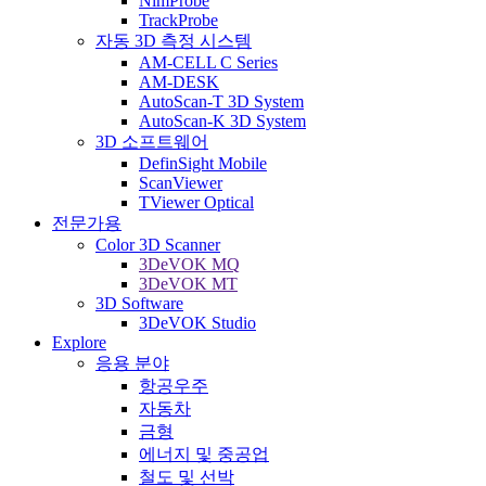
NimProbe
TrackProbe
자동 3D 측정 시스템
AM-CELL C Series
AM-DESK
AutoScan-T 3D System
AutoScan-K 3D System
3D 소프트웨어
DefinSight Mobile
ScanViewer
TViewer Optical
전문가용
Color 3D Scanner
3DeVOK MQ
3DeVOK MT
3D Software
3DeVOK Studio
Explore
응용 분야
항공우주
자동차
금형
에너지 및 중공업
철도 및 선박