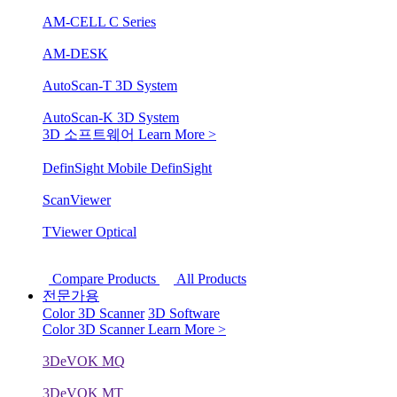
AM-CELL C Series
AM-DESK
AutoScan-T 3D System
AutoScan-K 3D System
3D 소프트웨어
Learn More >
DefinSight Mobile
DefinSight
ScanViewer
TViewer Optical
Compare Products
All Products
전문가용
Color 3D Scanner
3D Software
Color 3D Scanner
Learn More >
3DeVOK MQ
3DeVOK MT