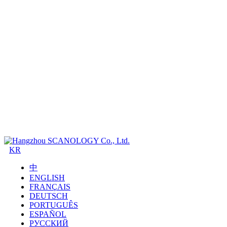
KR
中
ENGLISH
FRANÇAIS
DEUTSCH
PORTUGUÊS
ESPAÑOL
РУССКИЙ