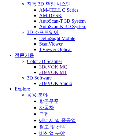
자동 3D 측정 시스템
AM-CELL C Series
AM-DESK
AutoScan-T 3D System
AutoScan-K 3D System
3D 소프트웨어
DefinSight Mobile
ScanViewer
TViewer Optical
전문가용
Color 3D Scanner
3DeVOK MQ
3DeVOK MT
3D Software
3DeVOK Studio
Explore
응용 분야
항공우주
자동차
금형
에너지 및 중공업
철도 및 선박
비산업 분야