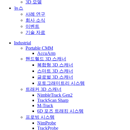
3D 모델
뉴스
사례 연구
회사 소식
이벤트
기술 자료
Industrial
Portable CMM
AccuArm
핸드헬드 3D 스캐너
복합형 3D 스캐너
스마트 3D 스캐너
글로벌 3D 스캐너
포토그래미트리 시스템
트래커 3D 스캐너
NimbleTrack Gen2
TrackScan Sharp
M-Track
6D 포즈 트래킹 시스템
프로빙 시스템
NimProbe
TrackProbe