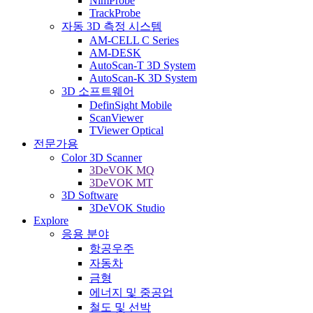
NimProbe
TrackProbe
자동 3D 측정 시스템
AM-CELL C Series
AM-DESK
AutoScan-T 3D System
AutoScan-K 3D System
3D 소프트웨어
DefinSight Mobile
ScanViewer
TViewer Optical
전문가용
Color 3D Scanner
3DeVOK MQ
3DeVOK MT
3D Software
3DeVOK Studio
Explore
응용 분야
항공우주
자동차
금형
에너지 및 중공업
철도 및 선박