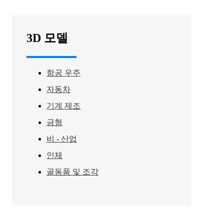
3D 모델
항공 우주
자동차
기계 제조
금형
비 - 산업
인체
골동품 및 조각