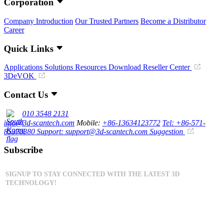
Corporation
Company Introduction
Our Trusted Partners
Become a Distributor
Career
Quick Links
Applications
Solutions
Resources Download
Reseller Center
3DeVOK
Contact Us
010 3548 2131
info@3d-scantech.com
Mobile:
+86-13634123772
Tel: +86-571-
85370380
Support: support@3d-scantech.com
Suggestion
Subscribe