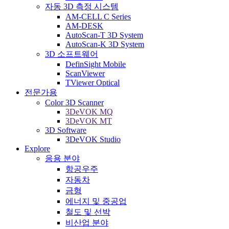
자동 3D 측정 시스템
AM-CELL C Series
AM-DESK
AutoScan-T 3D System
AutoScan-K 3D System
3D 소프트웨어
DefinSight Mobile
ScanViewer
TViewer Optical
전문가용
Color 3D Scanner
3DeVOK MQ
3DeVOK MT
3D Software
3DeVOK Studio
Explore
응용 분야
항공우주
자동차
금형
에너지 및 중공업
철도 및 선박
비산업 분야