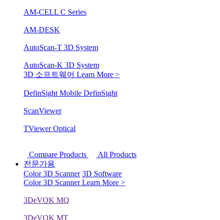
AM-CELL C Series
AM-DESK
AutoScan-T 3D System
AutoScan-K 3D System
3D 소프트웨어
Learn More >
DefinSight Mobile
DefinSight
ScanViewer
TViewer Optical
Compare Products
All Products
전문가용
Color 3D Scanner
3D Software
Color 3D Scanner
Learn More >
3DeVOK MQ
3DeVOK MT