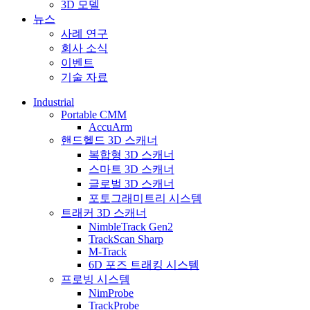
3D 모델
뉴스
사례 연구
회사 소식
이벤트
기술 자료
Industrial
Portable CMM
AccuArm
핸드헬드 3D 스캐너
복합형 3D 스캐너
스마트 3D 스캐너
글로벌 3D 스캐너
포토그래미트리 시스템
트래커 3D 스캐너
NimbleTrack Gen2
TrackScan Sharp
M-Track
6D 포즈 트래킹 시스템
프로빙 시스템
NimProbe
TrackProbe