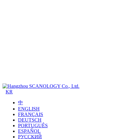
KR
中
ENGLISH
FRANÇAIS
DEUTSCH
PORTUGUÊS
ESPAÑOL
РУССКИЙ